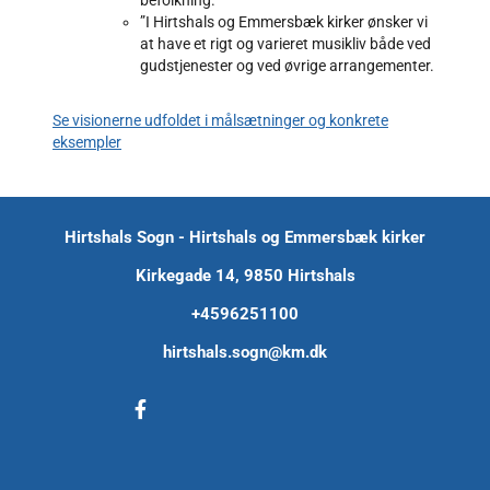
”I Hirtshals og Emmersbæk kirker ønsker vi
at have et rigt og varieret musikliv både ved
gudstjenester og ved øvrige arrangementer.
Se visionerne udfoldet i målsætninger og konkrete
eksempler
Hirtshals Sogn - Hirtshals og Emmersbæk kirker
Kirkegade 14, 9850 Hirtshals
+45
96251100
hirtshals.sogn@km.dk