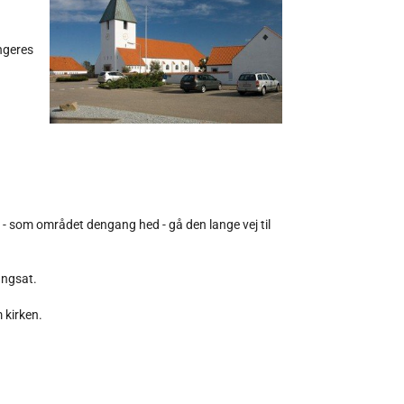
angeres
n - som området dengang hed - gå den lange vej til
angsat.
 kirken.