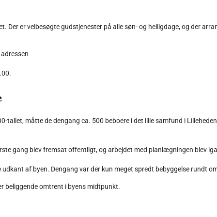
et. Der er velbesøgte gudstjenester på alle søn- og helligdage, og der arr
på adressen
.00.
e
00-tallet, måtte de dengang ca. 500 beboere i det lille samfund i Lillehede
første gang blev fremsat offentligt, og arbejdet med planlægningen blev ig
lige udkant af byen. Dengang var der kun meget spredt bebyggelse rundt om
 er beliggende omtrent i byens midtpunkt.