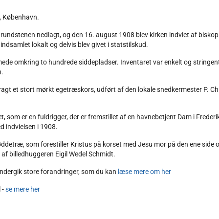
ld, København.
rundstenen nedlagt, og den 16. august 1908 blev kirken indviet af biskop C
indsamlet lokalt og delvis blev givet i statstilskud.
de omkring to hundrede siddepladser. Inventaret var enkelt og stringent
n.
bragt et stort mørkt egetræskors, udført af den lokale snedkermester P. C
som er en fuldrigger, der er fremstillet af en havnebetjent Dam i Frederi
d indvielsen i 1908.
nøddetræ, som forestiller Kristus på korset med Jesu mor på den ene side 
af billedhuggeren Eigil Wedel Schmidt.
undergik store forandringer, som du kan
læse mere om her
 -
se mere her