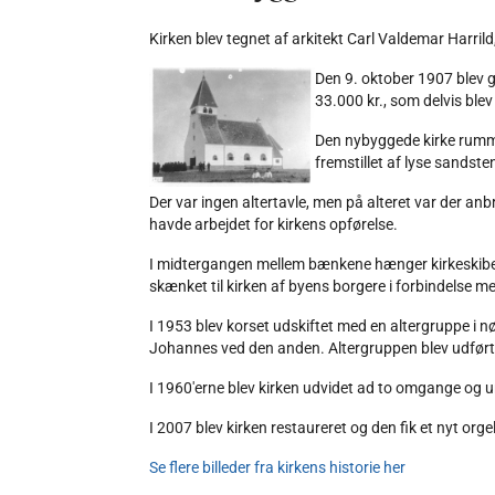
Kirken blev tegnet af arkitekt Carl Valdemar Harri
Den 9. oktober 1907 blev g
33.000 kr., som delvis blev 
Den nybyggede kirke rumme
fremstillet af lyse sandste
Der var ingen altertavle, men på alteret var der an
havde arbejdet for kirkens opførelse.
I midtergangen mellem bænkene hænger kirkeskibet, 
skænket til kirken af byens borgere i forbindelse me
I 1953 blev korset udskiftet med en altergruppe i 
Johannes ved den anden. Altergruppen blev udført 
I 1960'erne blev kirken udvidet ad to omgange og 
I 2007 blev kirken restaureret og den fik et nyt orgel
Se flere billeder fra kirkens historie her